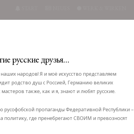
START
NEUES
WERK & WIRKEN
ие русские друзья…
аших народов! Я и моё искусство представляем
идит родство душ с Россией, Германию великих
астеров также, как и я, знают и любят русские.
ляю русофобской пропаганды Федеративной Республики –
 за политику, где пренебрегают СВОИМ и превозносят