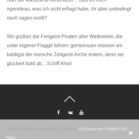
irgendwas, was ich nicht erfragt habe, ihr aber unbedingt
noch sagen wollt?
Wir grüßen die Freigeist-Piraten aller Weltmeere, die
unter eigener Flagge fahren: gemeinsam müssen wir
baldigst die morsche Zeitgeist-Arche entern, denn sie
gluckert bald ab…Schiff Ahoi!
Uwe Nolte
Diese Seite verwendet Cookies:
Genaueres finden Sie
©
2026
hier: